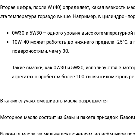
Вторая цифра, после W (40) определяет, какая вязкость мас
эта температура гораздо выше. Например, в цилиндро–порш
0W30 и 5W30 – одного уровня высокотемпературной вя
10W-40 может работать до нижнего предела -25°С, а
поверхностями, чем у 30.
Такие смазки, как 0W30 и 5W30, используются в мот
агрегатах с пробегом более 100 тысяч километров р
В каких случаях смешивать масла разрешается
Моторное масло состоит из базы и пакета присадок. Базо
Базовые масла, за малым исключениям, во всём мире прои