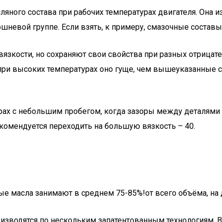
ляного состава при рабочих температурах двигателя. Она из
невой группе. Если взять, к примеру, смазочные составы 
зкости, но сохраняют свои свойства при разных отрицател
 при высоких температурах оно гуще, чем вышеуказанные 
орах с небольшим пробегом, когда зазоры между деталями 
екомендуется переходить на большую вязкость – 40.
вые масла занимают в среднем 75-85%!от всего объёма, на
зводятся по нескольким запатентованным технологиям. Вс