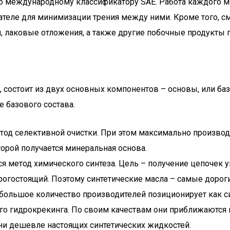
но международному классификатору SAE. Работа каждого м
теле для минимизации трения между ними. Кроме того, с
, лаковые отложения, а также другие побочные продукты г
остоит из двух основных компонентов – основы, или базо
е базового состава.
тод селективной очистки. При этом максимально производ
орой получается минеральная основа.
ся метод химического синтеза. Цель – получение цепочек
огостоящий. Поэтому синтетические масла – самые дороги
е большое количество производителей позиционирует как с
 гидрокрекинга. По своим качествам они приближаются к
ни дешевле настоящих синтетических жидкостей.