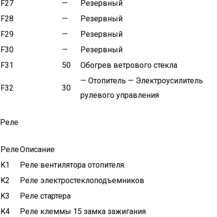
F27
—
Резервный
F28
—
Резервный
F29
—
Резервный
F30
—
Резервный
F31
50
Обогрев ветрового стекла
— Отопитель — Электроусилитель
F32
30
рулевого управления
Реле
Реле
Описание
K1
Реле вентилятора отопителя.
K2
Реле электростеклоподъемников
K3
Реле стартера
K4
Реле клеммы 15 замка зажигания