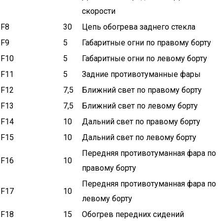
скорости
F8
30
Цепь обогрева заднего стекла
F9
5
Габаритные огни по правому борту
F10
5
Габаритные огни по левому борту
F11
5
Задние противотуманные фары
F12
7,5
Ближний свет по правому борту
F13
7,5
Ближний свет по левому борту
F14
10
Дальний свет по правому борту
F15
10
Дальний свет по левому борту
Передняя противотуманная фара по
F16
10
правому борту
Передняя противотуманная фара по
F17
10
левому борту
F18
15
Обогрев передних сидений