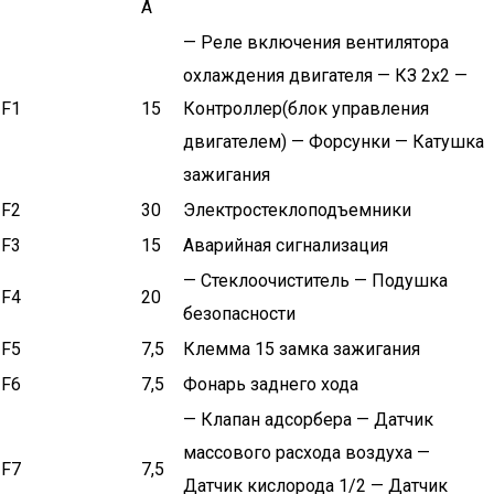
А
— Реле включения вентилятора
охлаждения двигателя — КЗ 2х2 —
F1
15
Контроллер(блок управления
двигателем) — Форсунки — Катушка
зажигания
F2
30
Электростеклоподъемники
F3
15
Аварийная сигнализация
— Стеклоочиститель — Подушка
F4
20
безопасности
F5
7,5
Клемма 15 замка зажигания
F6
7,5
Фонарь заднего хода
— Клапан адсорбера — Датчик
массового расхода воздуха —
F7
7,5
Датчик кислорода 1/2 — Датчик