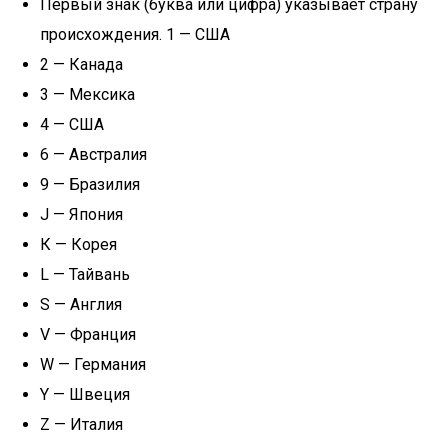
Первый знак (буква или цифра) указывает страну
происхождения. 1 — США
2 — Канада
3 — Мексика
4 — США
6 — Австралия
9 — Бразилия
J — Япония
К — Корея
L — Тайвань
S — Англия
V — Франция
W — Германия
Y — Швеция
Z — Италия