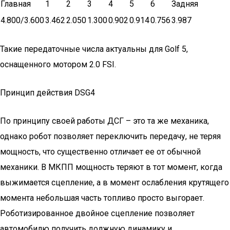
Главная
1
2
3
4
5
6
Задняя
4.800/3.600
3.462
2.050
1.300
0.902
0.914
0.756
3.987
Такие передаточные числа актуальны для Golf 5,
оснащенного мотором 2.0 FSI.
Принцип действия DSG4
По принципу своей работы ДСГ – это та же механика,
однако робот позволяет переключить передачу, не теряя
мощность, что существенно отличает ее от обычной
механики. В МКПП мощность теряют в тот момент, когда
выжимается сцепление, а в момент ослабления крутящего
момента небольшая часть топливо просто выгорает.
Роботизированное двойное сцепление позволяет
автомобилю получить должную динамику и