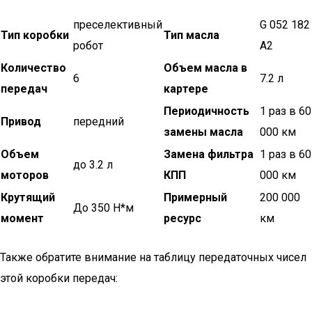
преселективный
G 052 182
Тип коробки
Тип масла
робот
A2
Количество
Объем масла в
6
7.2 л
передач
картере
Периодичность
1 раз в 60
Привод
передний
замены масла
000 км
Объем
Замена фильтра
1 раз в 60
до 3.2 л
моторов
КПП
000 км
Крутящий
Примерный
200 000
До 350 Н*м
момент
ресурс
км
Также обратите внимание на таблицу передаточных чисел
этой коробки передач: