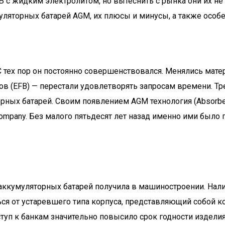
 жидким электролитом, но вытеснить с рынка они их не с
ляторных батарей AGM, их плюсы и минусы, а также особе
С тех пор он постоянно совершенствовался. Менялись мате
в (EFB) — перестали удовлетворять запросам времени. Тр
орных батарей. Своим появлением AGM технология (Absorb
ompany. Без малого пятьдесят лет назад именно ими было
аккумуляторных батарей получила в машиностроении. Нали
ься от устаревшего типа корпуса, представляющий собой
туп к банкам значительно повысило срок годности изделия