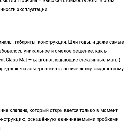
могли. Причина – высокая стоимость AGM. В этом
нности эксплуатации.
риалы, габариты, конструкция. Шли годы, и даже самые
ебовалось уникальное и смелое решение, как в
ent Glass Mat — влагопоглощающие стеклянные маты)
 предложена альтернатива классическому жидкостному
чие клапана, который открывается только в момент
 конструкцию, оснащённую ввинчиваемыми пробками.
.