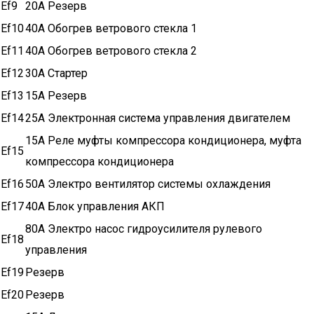
Ef9
20A Резерв
Ef10
40A Обогрев ветрового стекла 1
Ef11
40A Обогрев ветрового стекла 2
Ef12
30A Стартер
Ef13
15A Резерв
Ef14
25A Электронная система управления двигателем
15A Реле муфты компрессора кондиционера, муфта
Ef15
компрессора кондиционера
Ef16
50A Электро вентилятор системы охлаждения
Ef17
40A Блок управления АКП
80A Электро насос гидроусилителя рулевого
Ef18
управления
Ef19
Резерв
Ef20
Резерв