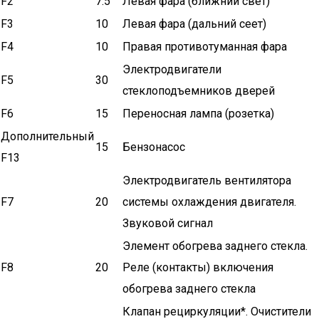
F2
7.5
Левая фара (ближний свет)
F3
10
Левая фара (дальний сеет)
F4
10
Правая противотуманная фара
Электродвигатели
F5
30
стеклоподъемников дверей
F6
15
Переносная лампа (розетка)
Дополнительный
15
Бензонасос
F13
Электродвигатель вентилятора
F7
20
системы охлаждения двигателя.
Звуковой сигнал
Элемент обогрева заднего стекла.
F8
20
Реле (контакты) включения
обогрева заднего стекла
Клапан рециркуляции*. Очистители