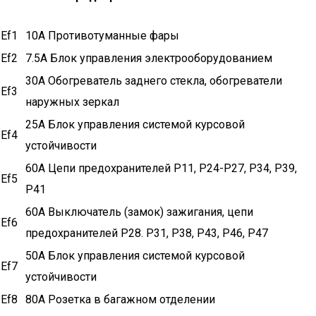
Ef1
10A Противотуманные фары
Ef2
7.5A Блок управления электрооборудованием
30A Обогреватель заднего стекла, обогреватели
Ef3
наружных зеркал
25A Блок управления системой курсовой
Ef4
устойчивости
60A Цепи предохранителей Р11, Р24-Р27, Р34, Р39,
Ef5
Р41
60A Выключатель (замок) зажигания, цепи
Ef6
предохранителей Р28. Р31, Р38, Р43, Р46, Р47
50A Блок управления системой курсовой
Ef7
устойчивости
Ef8
80A Розетка в багажном отделении