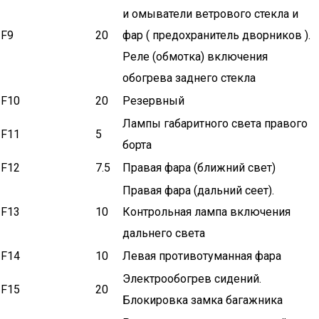
и омыватели ветрового стекла и
F9
20
фар ( предохранитель дворников ).
Реле (обмотка) включения
обогрева заднего стекла
F10
20
Резервный
Лампы габаритного света правого
F11
5
борта
F12
7.5
Правая фара (ближний свет)
Правая фара (дальний сеет).
F13
10
Контрольная лампа включения
дальнего света
F14
10
Левая противотуманная фара
Электрообогрев сидений.
F15
20
Блокировка замка багажника