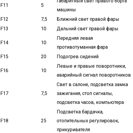
Габаритный свет правого борта
F11
5
машины
F12
7,5
Ближний свет правой фары
F13
10
Дальний свет правой фары
Передняя левая
F14
10
противотуманная фара
F15
20
Подогрев сидений
Левые и правые поворотники,
F16
10
аварийный сигнал поворотников
Свет в салоне, подсветка замка
F17
7,5
зажигания, стоп сигналы,
подсветка часов, компьютера
Подсветка бардачка,
F18
25
отопительных регулировок,
прикуривателя