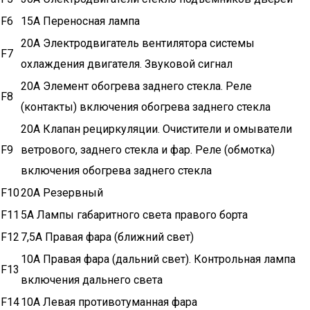
F6
15А Переносная лампа
20А Электродвигатель вентилятора системы
F7
охлаждения двигателя. Звуковой сигнал
20А Элемент обогрева заднего стекла. Реле
F8
(контакты) включения обогрева заднего стекла
20А Клапан рециркуляции. Очистители и омыватели
F9
ветрового, заднего стекла и фар. Реле (обмотка)
включения обогрева заднего стекла
F10
20А Резервный
F11
5А Лампы габаритного света правого борта
F12
7,5А Правая фара (ближний свет)
10А Правая фара (дальний свет). Контрольная лампа
F13
включения дальнего света
F14
10А Левая противотуманная фара