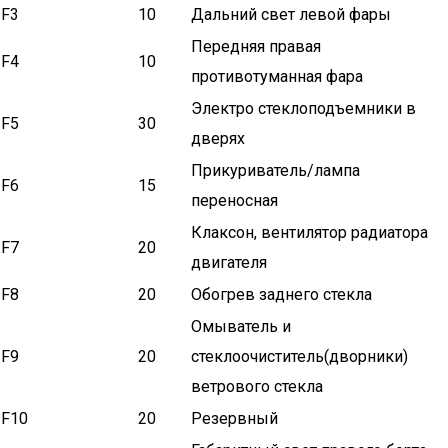
F3
10
Дальний свет левой фары
Передняя правая
F4
10
противотуманная фара
Электро стеклоподъемники в
F5
30
дверях
Прикуриватель/лампа
F6
15
переносная
Клаксон, вентилятор радиатора
F7
20
двигателя
F8
20
Обогрев заднего стекла
Омыватель и
F9
20
стеклоочиститель(дворники)
ветрового стекла
F10
20
Резервный