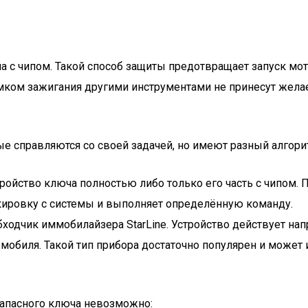
ча с чипом. Такой способ защиты предотвращает запуск м
мком зажигания другими инструментами не принесут желае
е справляются со своей задачей, но имеют разный алгори
ройство ключа полностью либо только его часть с чипом. 
кировку с системы и выполняет определённую команду.
одчик иммобилайзера StarLine. Устройство действует нап
мобиля. Такой тип прибора достаточно популярен и может 
запасного ключа невозможно: