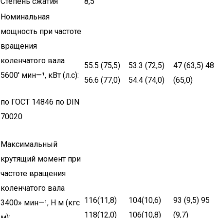
Степень сжатия
8,5
Номинальная
мощность при частоте
вращения
коленчатого вала
55.5 (75,5)
53.3 (72,5)
47 (63,5) 48
5600′ мин—¹, кВт (л.с):
56.6 (77,0)
54.4 (74,0)
(65,0)
по ГОСТ 14846 по DIN
70020
Максимальный
крутящий момент при
частоте вращения
коленчатого вала
116(11,8)
104(10,6)
93 (9,5) 95
3400» мин—¹, Н м (кгс
118(12,0)
106(10,8)
(9,7)
м):