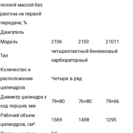
полной массой без
разгона на первой
передаче, %
Двигатель
Модель
2106
2103
21011
четырехтактный бензиновый
Тип
карбюраторный
Количество и
расположение
Четыре в ряд
цилиндров
Диаметр цилиндра х
79×80
76×80
79×66
ход поршня, мм
Рабочий объем
1569
1458
1295
цилиндров, см³