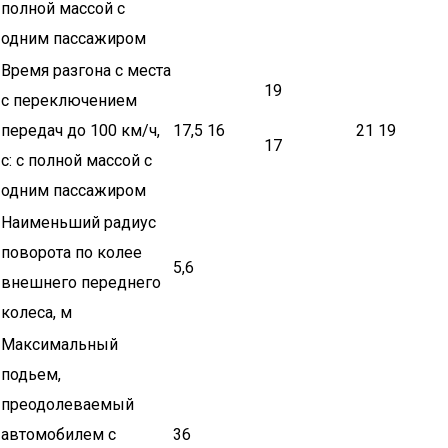
полной массой с
одним пассажиром
Время разгона с места
19
с переключением
передач до 100 км/ч,
17,5 16
21 19
17
с: с полной массой с
одним пассажиром
Наименьший радиус
поворота по колее
5,6
внешнего переднего
колеса, м
Максимальный
подьем,
преодолеваемый
автомобилем с
36