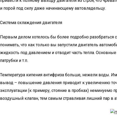
привести к полному выходу двигателя из строя, что чрев
и порой под силу даже начинающему автовладельцу.
Система охлаждения двигателя
Первым делом хотелось бы более подробно разобраться с 
понимать, что как только вы запустили двигатель автомо
жидкость под давлением и отводит часть тепла. Основные
патрубки и т.п.
Температура кипения антифриза больше, нежели воды. Им
вывод – повышение давления приводит к увеличению точ
эксплуатации (к примеру, стояние в пробках) неминуемо п
воздушный клапан, тем самым стравливая лишний пар в а