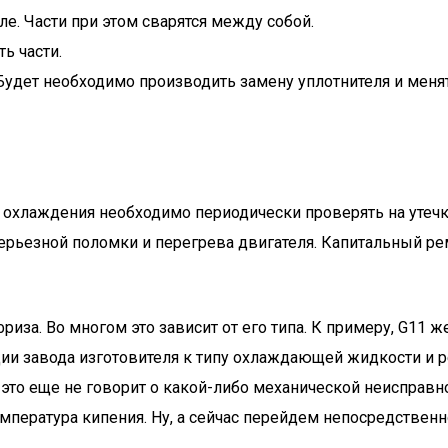
. Части при этом сварятся между собой.
ь части.
удет необходимо производить замену уплотнителя и менят
у охлаждения необходимо периодически проверять на утечк
ь серьезной поломки и перегрева двигателя. Капитальный р
за. Во многом это зависит от его типа. К примеру, G11 же
ии завода изготовителя к типу охлаждающей жидкости и ре
это еще не говорит о какой-либо механической неисправно
емпература кипения. Ну, а сейчас перейдем непосредствен