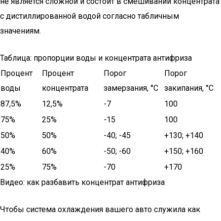
не является сложной и состоит в смешивании концентрата
с дистиллированной водой согласно табличным
значениям.
Таблица: пропорции воды и концентрата антифриза
Процент
Процент
Порог
Порог
воды
концентрата
замерзания, °С
закипания, °С
87,5%
12,5%
-7
100
75%
25%
-15
100
50%
50%
-40; -45
+130; +140
40%
60%
-50; -60
+150; +160
25%
75%
-70
+170
Видео: как разбавить концентрат антифриза
Чтобы система охлаждения вашего авто служила как