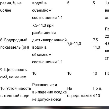
резин, %, не
водой в
5
5
1 
более
объемном
н
соотношении 1:1
ст
7,5-11,0 при
П
разбавлении
22
8. Водородный
дистиллированной
7,5-
7,5-11,0
4.
показатель (рН)
водой в
11,0
н
объемном
ст
соотношении 1:1
9. Щелочность,
10
10
10
По
см3, не менее
Расслоение и
10. Устойчивость
Не
По п.
выпадение осадка
в жесткой воде
определяется
4.10
не допускаются