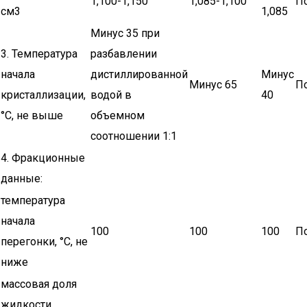
1,100-1,150
1,085-1,100
По
см3
1,085
Минус 35 при
3. Температура
разбавлении
начала
дистиллированной
Минус
Минус 65
По
кристаллизации,
водой в
40
°С, не выше
объемном
соотношении 1:1
4. Фракционные
данные:
температура
начала
100
100
100
По
перегонки, °С, не
ниже
массовая доля
жидкости,