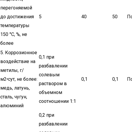
перегоняемой
до достижения
5
40
50
По
температуры
150 °С, %, не
более
5. Коррозионное
0,1 при
воздействие на
разбавлении
метилы, г/
солевым
м2•сут, не более:
0,1
0,1
По
раствором в
медь, латунь,
объемном
сталь, чугун,
соотношении 1:1
алюминий
0,2 при
разбавлении