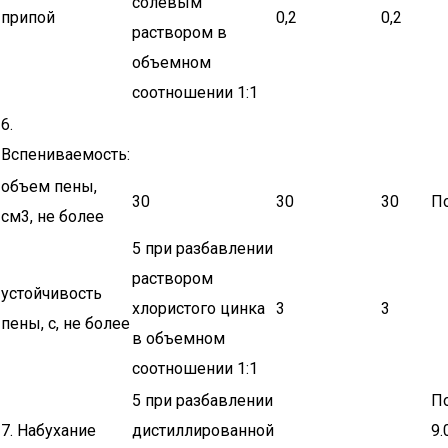
солевым
припой
0,2
0,2
раствором в
объемном
соотношении 1:1
6.
Вспениваемость:
объем пены,
30
30
30
По
см3, не более
5 при разбавлении
раствором
устойчивость
хлористого цинка
3
3
пены, с, не более
в объемном
соотношении 1:1
5 при разбавлении
П
7. Набухание
дистиллированной
9.