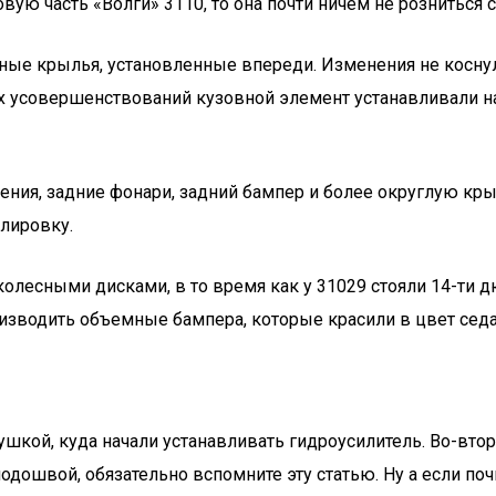
вую часть «Волги» 3110, то она почти ничем не розниться 
нные крылья, установленные впереди. Изменения не косну
х усовершенствований кузовной элемент устанавливали на
ения, задние фонари, задний бампер и более округлую кр
лировку.
лесными дисками, в то время как у 31029 стояли 14-ти д
оизводить объемные бампера, которые красили в цвет седа
ушкой, куда начали устанавливать гидроусилитель. Во-вто
одошвой, обязательно вспомните эту статью. Ну а если поч