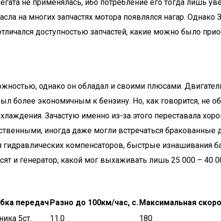
регата не применялась, ибо потребление его тогда лишь ув
сла на многих запчастях мотора появлялся нагар. Однако 
отличался доступностью запчастей, какие можно было при
сложностью, однако он обладал и своими плюсами. Двигат
был более экономичным к бензину. Но, как говорится, не о
хлаждения. Зачастую именно из-за этого переставала хорош
ественными, иногда даже могли встречаться бракованные 
я гидравлических компенсаторов, быстрые изнашивания б
сят и генератор, какой мог выхаживать лишь 25 000 – 40 
бка передач
Разно до 100км/час, с.
Максимальная скоро
ника 5ст.
11.0
180