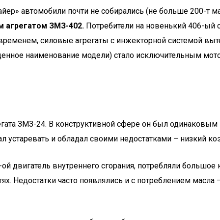
ер» автомобили почти не собирались (не больше 200-т ма
м агрегатом ЗМЗ-402.
Потребители на новенький 406-ый с
 временем, силовые агрегаты с инжекторной системой вы
лноценное наименование модели) стало исключительным мо
егата ЗМЗ-24. В конструктивной сфере он был одинаковы
ал устаревать и обладал своими недостатками – низкий ко
2-ой двигатель внутреннего сгорания, потребляли большое
ях. Недостатки часто появлялись и с потреблением масла –