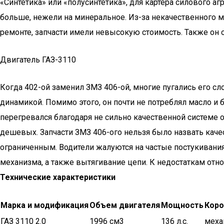
«Синтетика» или «полусинтетика», для картера силового аг
больше, нежели на минеральное. Из-за некачественного ма
ремонте, запчасти имели невысокую стоимость. Также он 
Двигатель ГАЗ-3110
Когда 402-ой заменил ЗМЗ 406-ой, многие пугались его 
динамикой. Помимо этого, он почти не потреблял масло и 
перегревался благодаря не сильно качественной системе о
дешевых. Запчасти ЗМЗ 406-ого нельзя было назвать кач
ограниченным. Водители жалуются на частые постукивани
механизма, а также вытягивание цепи. К недостаткам отно
Технические характеристики
Марка и модификация
Объем двигателя
Мощность
Коро
ГАЗ 3110 2.0
1996 см3
136 л.с.
меха