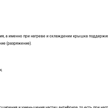
ия, а именно при нагреве и охлаждении крышка поддержи
ние (разряжение).
и;
ирения и уменьшения частиц антифриза, то есть при нагр