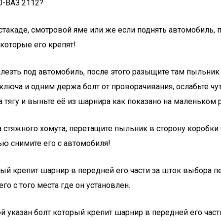
0-ВАЗ 2112?
такаде, смотровой яме или же если поднять автомобиль, 
 которые его крепят!
алезть под автомобиль, после этого разыщите там пыльник 
ключа и одним держа болт от проворачивания, ослабьте чуть
а тягу и выньте её из шарнира как показано на маленьком 
 стяжного хомута, перетащите пыльник в сторону коробки ч
ью снимите его с автомобиля!
рый крепит шарнир в передней его части за шток выбора пе
го с того места где он установлен.