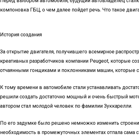
Перед выбором автомобиля, будущий автовладелец сталкива
компоновка ГБЦ, о чем далее пойдет речь. Что такое двига
История создания
За открытие двигателя, получившего всемирное распрост
креативных разработчиков компании Peugeot, которые созд
отчаянными гонщиками и поклонниками машин, которые с
К тому времени в автомобиле стали устанавливать достат
решили создать достаточно мощный и очень быстрый мото
автором стал молодой человек по фамилии Зуккарелли.
По его задумке было решено немножко изменить строение
необходимость в промежуточных элементах отпала сама с