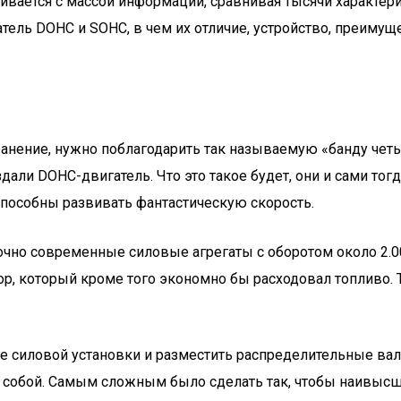
ется с массой информации, сравнивая тысячи характеристи
тель DOHC и SOHC, в чем их отличие, устройство, преимуще
ранение, нужно поблагодарить так называемую «банду чет
али DOHC-двигатель. Что это такое будет, они и сами тог
пособны развивать фантастическую скорость.
очно современные силовые агрегаты с оборотом около 2.00
р, который кроме того экономно бы расходовал топливо. 
 силовой установки и разместить распределительные вал
 собой. Самым сложным было сделать так, чтобы наивысша