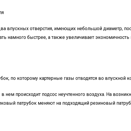
ля
 два впускных отверстия, имеющих небольшой диаметр, по
рать намного быстрее, а также увеличивает экономичност
ок, по которому картерные газы отводятся во впускной к
ку в нем происходит подсос неучтенного воздуха. На возн
тиковый патрубок меняют на подходящий резиновый патруб