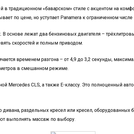
 в традиционном «баварском» стиле с акцентом на комфо
вает по цене, но уступает Panamera к ограниченном числе
В основе лежат два бензиновых двигателя – трёхлитровый (
евять скоростей и полным приводом.
ичается временем разгона – от 4,9 до 3,2 секунды, макси
илометров в смешанном режиме.
ной Mercedes CLS, а также Е-классу. Это полноценный ав
о дивана, раздельных кресел или кресел, оборудованных
ют выполнять массаж по выбору.