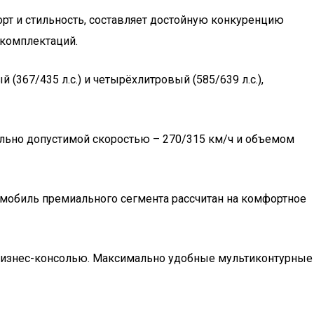
рт и стильность, составляет достойную конкуренцию
 комплектаций.
367/435 л.с.) и четырёхлитровый (585/639 л.с.),
мально допустимой скоростью – 270/315 км/ч и объемом
томобиль премиального сегмента рассчитан на комфортное
 бизнес-консолью. Максимально удобные мультиконтурные