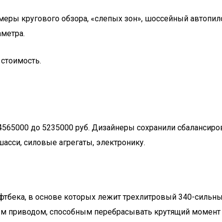
меры кругового обзора, «слепых зон», шоссейный автопило
аметра.
 стоимость.
 4565000 до 5235000 руб. Дизайнеры сохранили сбалансир
шасси, силовые агрегаты, электронику.
фтбека, в основе которых лежит трехлитровый 340-сильн
м приводом, способным перебрасывать крутящий момент н