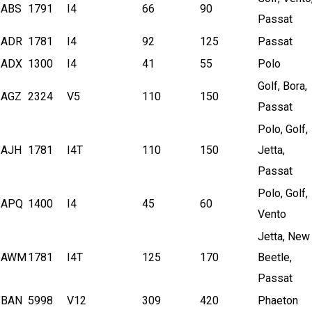
ABS
1791
I4
66
90
Passat
ADR
1781
I4
92
125
Passat
ADX
1300
I4
41
55
Polo
Golf, Bora,
AGZ
2324
V5
110
150
Passat
Polo, Golf,
AJH
1781
I4T
110
150
Jetta,
Passat
Polo, Golf,
APQ
1400
I4
45
60
Vento
Jetta, New
AWM
1781
I4T
125
170
Beetle,
Passat
BAN
5998
V12
309
420
Phaeton