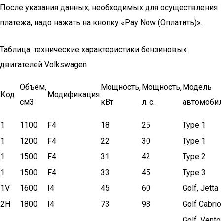
После указания данных, необходимых для осуществления
платежа, надо нажать на кнопку «Pay Now (Оплатить)».
Таблица: технические характеристики бензиновых
двигателей Volkswagen
Объём,
Мощность,
Мощность,
Модель
Код
Модификация
см3
кВт
л. с.
автомоби
1
1100
F4
18
25
Type 1
1
1200
F4
22
30
Type 1
1
1500
F4
31
42
Type 2
1
1500
F4
33
45
Type 3
1V
1600
I4
45
60
Golf, Jetta
2H
1800
I4
73
98
Golf Cabrio
Golf, Vento