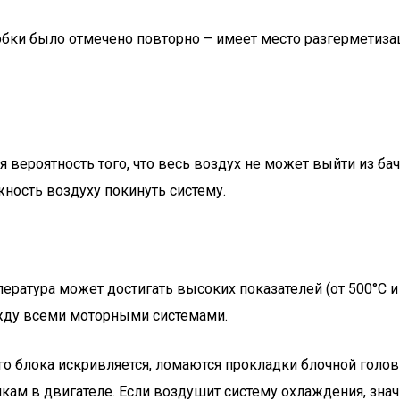
обки было отмечено повторно – имеет место разгерметизац
 вероятность того, что весь воздух не может выйти из ба
жность воздуху покинуть систему.
ература может достигать высоких показателей (от 500°С и
ежду всеми моторными системами.
го блока искривляется, ломаются прокладки блочной голо
кам в двигателе. Если воздушит систему охлаждения, знач